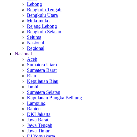
Lebong
Bengkulu Tengah
Bengkulu Utara
Mukomuko
Rejang Lebong
Bengkulu Selatan
Seluma
Nasional
Regional
Nasional
Aceh
Sumatera Utara
Sumatera Barat
Riau
Kepulauan Riau
Jambi
Sumatera Selatan
Kapulauan Bangka Belitung
Lampung
Banten
DKI Jakarta
Jawa Barat
Jawa Tengah
Jawa Timur
DI Yogyakarta