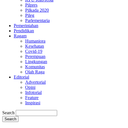
Pilpres
Pilkada 2020
Pileg
Parlementaria
Pemerintahan
Pendidikan
Ragam
Humaniora
Kesehatan
Covid-19
Perempuan
Lingkungan
Komunitas
Olah Raga
Editorial
Advertorial
Opini
Infotorial
Feature
Inspirasi
Search