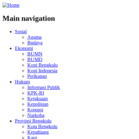
Main navigation
Sosial
Agama
Budaya
Ekonomi
BUMN
BUMD
Kopi Bengkulu
Kopi Indonesia
Perikanan
Hukum
Informasi Publik
KPK-RI
Kejaksaan
Kepolisian
Korupsi
Narkoba
Provinsi Bengkulu
Kota Bengkulu
Kepahiang
Kaur