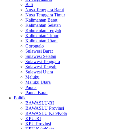
Bali
Nusa Tenggara Barat
Nusa Tenggara Timur
Kalimantan Barat
Kalimantan Selatan
Kalimantan Tengah
Kalimantan Timur
Kalimantan Utara
Gorontalo
Sulawesi Barat
Sulawesi Selatan
Sulawesi Tenggara
Sulawesi Tengah
Sulawesi Utara
Maluku
Maluku Utara
Papua
Papua Barat
Politik
BAWASLU-RI
BAWASLU Provinsi
BAWASLU Kab/Kota
KPU-RI
KPU Provinsi
KPU Kab/Kota