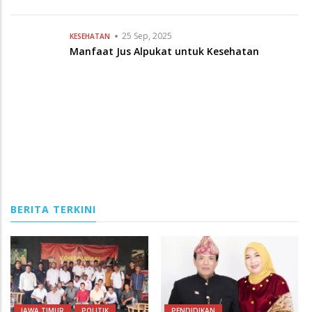
BERITA TERKINI
JAWA TIMUR
POLITIK
PENDIDIKAN
05 Aug, 2026
05 Aug, 2026
Jumantoro Terpilih Secara
Ketua SMSI Provinsi
Aklamasi sebagai Ketua
Bengkulu Apresiasi
DPC Projo Jember
Program "Sapa Sekolah"