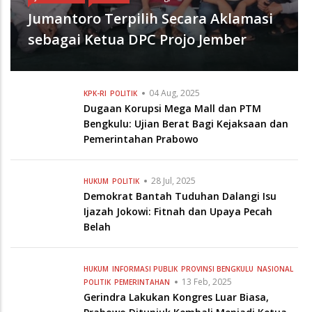
04 Aug, 2025
KPK-RI
POLITIK
Dugaan Korupsi Mega Mall dan PTM
Bengkulu: Ujian Berat Bagi Kejaksaan dan
Pemerintahan Prabowo
28 Jul, 2025
HUKUM
POLITIK
Demokrat Bantah Tuduhan Dalangi Isu
Ijazah Jokowi: Fitnah dan Upaya Pecah
Belah
HUKUM
INFORMASI PUBLIK
PROVINSI BENGKULU
NASIONAL
13 Feb, 2025
POLITIK
PEMERINTAHAN
Gerindra Lakukan Kongres Luar Biasa,
Prabowo Ditunjuk Kembali Menjadi Ketua
Umum
09 Jan, 2025
POLITIK
KPU Kabupaten Kepahiang Tetapkan Nata-