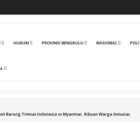
I
HUKUM
PROVINSI BENGKULU
NASIONAL
POLI
AL
ton Bareng Timnas Indonesia vs Myanmar, Ribuan Warga Antusias