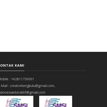
KONTAK KAMI
obile : +62811730001
-Mail : creatorbengkulu@gmail.com,
ndonesiainteraktif@gmail.com