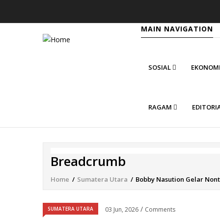
MAIN NAVIGATION
SOSIAL
EKONOM
RAGAM
EDITORI
Breadcrumb
Home
/
Sumatera Utara
/
Bobby Nasution Gelar Non
/
SUMATERA UTARA
03 Jun, 2026
Comments