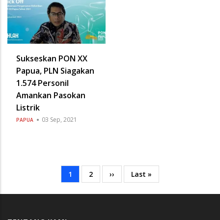
Sukseskan PON XX
Papua, PLN Siagakan
1.574 Personil
Amankan Pasokan
Listrik
03 Sep, 2021
PAPUA
Current
1
Page
2
Next
››
Last
Last »
Pagination
page
page
page