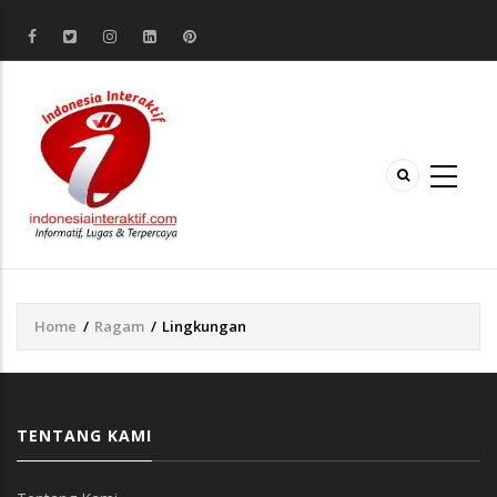
Home
/
Ragam
/
Lingkungan
Breadcrumb
TENTANG KAMI