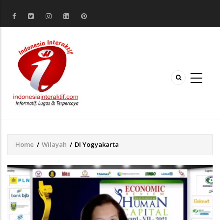
Home
/
Wilayah
/
DI Yogyakarta
Breadcrumb