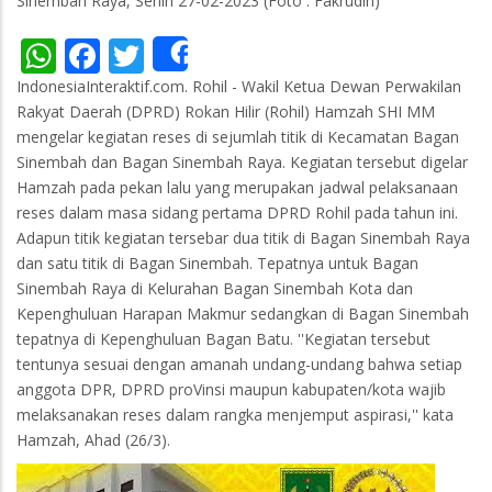
Sinembah Raya, Senin 27-02-2023 (Foto : Fakrudin)
WhatsApp
Facebook
Twitter
Share
IndonesiaInteraktif.com. Rohil - Wakil Ketua Dewan Perwakilan
Rakyat Daerah (DPRD) Rokan Hilir (Rohil) Hamzah SHI MM
mengelar kegiatan reses di sejumlah titik di Kecamatan Bagan
Sinembah dan Bagan Sinembah Raya. Kegiatan tersebut digelar
Hamzah pada pekan lalu yang merupakan jadwal pelaksanaan
reses dalam masa sidang pertama DPRD Rohil pada tahun ini.
Adapun titik kegiatan tersebar dua titik di Bagan Sinembah Raya
dan satu titik di Bagan Sinembah. Tepatnya untuk Bagan
Sinembah Raya di Kelurahan Bagan Sinembah Kota dan
Kepenghuluan Harapan Makmur sedangkan di Bagan Sinembah
tepatnya di Kepenghuluan Bagan Batu. ''Kegiatan tersebut
tentunya sesuai dengan amanah undang-undang bahwa setiap
anggota DPR, DPRD proVinsi maupun kabupaten/kota wajib
melaksanakan reses dalam rangka menjemput aspirasi,'' kata
Hamzah, Ahad (26/3).