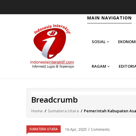
MAIN NAVIGATION
SOSIAL
EKONOM
RAGAM
EDITORI
Breadcrumb
Home
/
Sumatera Utara
/
Pemerintah Kabupaten As
/
SUMATERA UTARA
16 Apr, 2025
Comments