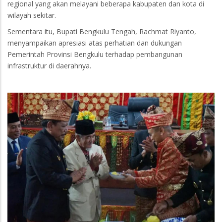
regional yang akan melayani beberapa kabupaten dan kota di
wilayah sekitar.
Sementara itu, Bupati Bengkulu Tengah, Rachmat Riyanto,
menyampaikan apresiasi atas perhatian dan dukungan
Pemerintah Provinsi Bengkulu terhadap pembangunan
infrastruktur di daerahnya.