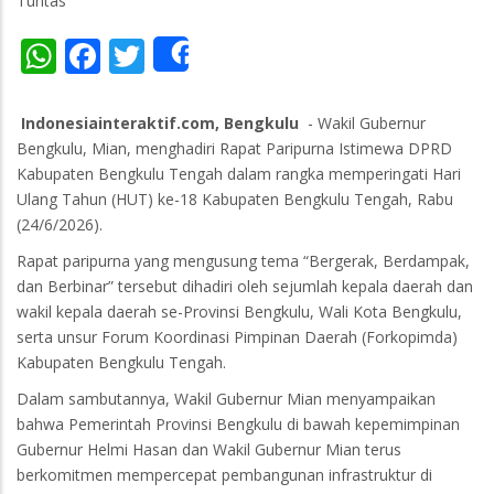
Tuntas
WhatsApp
Facebook
Twitter
Share
Indonesiainteraktif.com, Bengkulu
- Wakil Gubernur
Bengkulu, Mian, menghadiri Rapat Paripurna Istimewa DPRD
Kabupaten Bengkulu Tengah dalam rangka memperingati Hari
Ulang Tahun (HUT) ke-18 Kabupaten Bengkulu Tengah, Rabu
(24/6/2026).
Rapat paripurna yang mengusung tema “Bergerak, Berdampak,
dan Berbinar” tersebut dihadiri oleh sejumlah kepala daerah dan
wakil kepala daerah se-Provinsi Bengkulu, Wali Kota Bengkulu,
serta unsur Forum Koordinasi Pimpinan Daerah (Forkopimda)
Kabupaten Bengkulu Tengah.
Dalam sambutannya, Wakil Gubernur Mian menyampaikan
bahwa Pemerintah Provinsi Bengkulu di bawah kepemimpinan
Gubernur Helmi Hasan dan Wakil Gubernur Mian terus
berkomitmen mempercepat pembangunan infrastruktur di