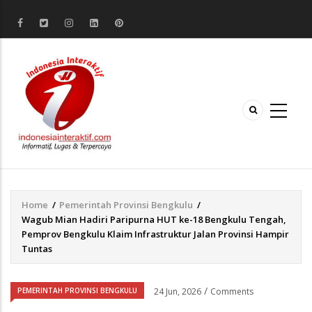
Home
/
Pemerintah Provinsi Bengkulu
/
Breadcrumb
Wagub Mian Hadiri Paripurna HUT ke-18 Bengkulu Tengah,
Pemprov Bengkulu Klaim Infrastruktur Jalan Provinsi Hampir
Tuntas
/
PEMERINTAH PROVINSI BENGKULU
24 Jun, 2026
Comments