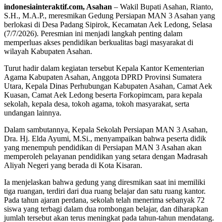
indonesiainteraktif.com, Asahan
– Wakil Bupati Asahan, Rianto,
S.H., M.A.P., meresmikan Gedung Persiapan MAN 3 Asahan yang
berlokasi di Desa Padang Sipirok, Kecamatan Aek Ledong, Selasa
(7/7/2026). Peresmian ini menjadi langkah penting dalam
memperluas akses pendidikan berkualitas bagi masyarakat di
wilayah Kabupaten Asahan.
Turut hadir dalam kegiatan tersebut Kepala Kantor Kementerian
Agama Kabupaten Asahan, Anggota DPRD Provinsi Sumatera
Utara, Kepala Dinas Perhubungan Kabupaten Asahan, Camat Aek
Kuasan, Camat Aek Ledong beserta Forkopimcam, para kepala
sekolah, kepala desa, tokoh agama, tokoh masyarakat, serta
undangan lainnya.
Dalam sambutannya, Kepala Sekolah Persiapan MAN 3 Asahan,
Dra. Hj. Elda Ayumi, M.Si., menyampaikan bahwa peserta didik
yang menempuh pendidikan di Persiapan MAN 3 Asahan akan
memperoleh pelayanan pendidikan yang setara dengan Madrasah
Aliyah Negeri yang berada di Kota Kisaran.
Ia menjelaskan bahwa gedung yang diresmikan saat ini memiliki
tiga ruangan, terdiri dari dua ruang belajar dan satu ruang kantor.
Pada tahun ajaran perdana, sekolah telah menerima sebanyak 72
siswa yang terbagi dalam dua rombongan belajar, dan diharapkan
jumlah tersebut akan terus meningkat pada tahun-tahun mendatang.