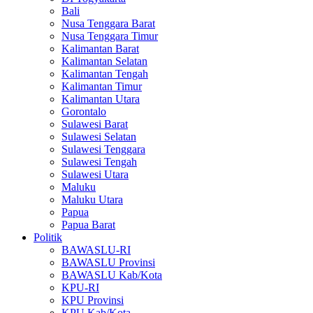
Bali
Nusa Tenggara Barat
Nusa Tenggara Timur
Kalimantan Barat
Kalimantan Selatan
Kalimantan Tengah
Kalimantan Timur
Kalimantan Utara
Gorontalo
Sulawesi Barat
Sulawesi Selatan
Sulawesi Tenggara
Sulawesi Tengah
Sulawesi Utara
Maluku
Maluku Utara
Papua
Papua Barat
Politik
BAWASLU-RI
BAWASLU Provinsi
BAWASLU Kab/Kota
KPU-RI
KPU Provinsi
KPU Kab/Kota