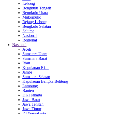
Lebong
Bengkulu Tengah
Bengkulu Utara
Mukomuko
Rejang Lebong
Bengkulu Selatan
Seluma
Nasional
Regional
Nasional
Aceh
Sumatera Utara
Sumatera Barat
Riau
Kepulauan Riau
Jambi
Sumatera Selatan
Kapulauan Bangka Belitung
Lampung
Banten
DKI Jakarta
Jawa Barat
Jawa Tengah
Jawa Timur
DI Yogyakarta