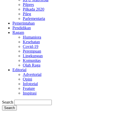
Pilpres
Pilkada 2020
Pileg
Parlementaria
Pemerintahan
Pendidikan
Ragam
Humaniora
Kesehatan
Covid-19
Perempuan
Lingkungan
Komunitas
Olah Raga
Editorial
Advertorial
Opini
Infotorial
Feature
Inspirasi
Search