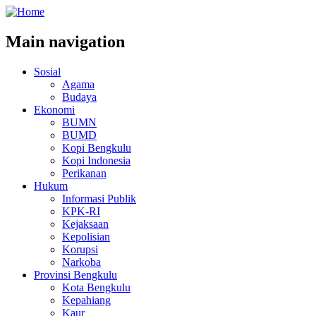
Main navigation
Sosial
Agama
Budaya
Ekonomi
BUMN
BUMD
Kopi Bengkulu
Kopi Indonesia
Perikanan
Hukum
Informasi Publik
KPK-RI
Kejaksaan
Kepolisian
Korupsi
Narkoba
Provinsi Bengkulu
Kota Bengkulu
Kepahiang
Kaur