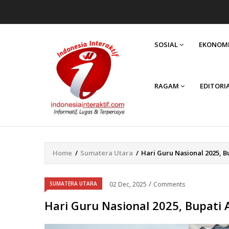
MAIN
NAVIGATION
SOSIAL
EKONOM
RAGAM
EDITORI
Home
/
Sumatera Utara
/
Hari Guru Nasional 2025, 
Breadcrumb
/
SUMATERA UTARA
02 Dec, 2025
Comments
Hari Guru Nasional 2025, Bupati