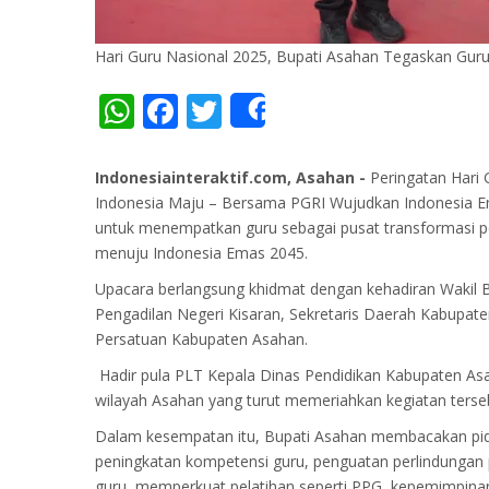
Hari Guru Nasional 2025, Bupati Asahan Tegaskan Gur
WhatsApp
Facebook
Twitter
Share
Indonesiainteraktif.com, Asahan -
Peringatan Hari 
Indonesia Maju – Bersama PGRI Wujudkan Indonesia E
untuk menempatkan guru sebagai pusat transformasi pe
menuju Indonesia Emas 2045.
Upacara berlangsung khidmat dengan kehadiran Wakil 
Pengadilan Negeri Kisaran, Sekretaris Daerah Kabupa
Persatuan Kabupaten Asahan.
Hadir pula PLT Kepala Dinas Pendidikan Kabupaten Asa
wilayah Asahan yang turut memeriahkan kegiatan terse
Dalam kesempatan itu, Bupati Asahan membacakan pida
peningkatan kompetensi guru, penguatan perlindungan p
guru, memperkuat pelatihan seperti PPG, kepemimpinan 