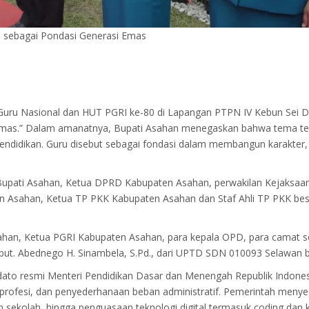
u sebagai Pondasi Generasi Emas
Guru Nasional dan HUT PGRI ke-80 di Lapangan PTPN IV Kebun Sei 
mas.” Dalam amanatnya, Bupati Asahan menegaskan bahwa tema ter
ndidikan. Guru disebut sebagai fondasi dalam membangun karakter, k
Bupati Asahan, Ketua DPRD Kabupaten Asahan, perwakilan Kejaksaa
ten Asahan, Ketua TP PKK Kabupaten Asahan dan Staf Ahli TP PKK be
han, Ketua PGRI Kabupaten Asahan, para kepala OPD, para camat se
but. Abednego H. Sinambela, S.Pd., dari UPTD SDN 010093 Selawan 
to resmi Menteri Pendidikan Dasar dan Menengah Republik Indonesi
rofesi, dan penyederhanaan beban administratif. Pemerintah menyedi
sekolah, hingga penguasaan teknologi digital termasuk coding dan ke