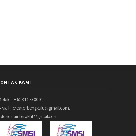
KONTAK KAMI
obile : +62811730001
-Mail : creatorbengkulu@gmail.com,
ndonesiainteraktif@gmail.com