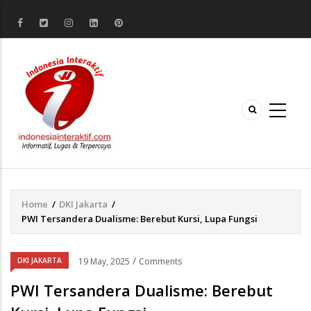
Home
/
DKI Jakarta
/
Breadcrumb
PWI Tersandera Dualisme: Berebut Kursi, Lupa Fungsi
/
DKI JAKARTA
19 May, 2025
Comments
PWI Tersandera Dualisme: Berebut