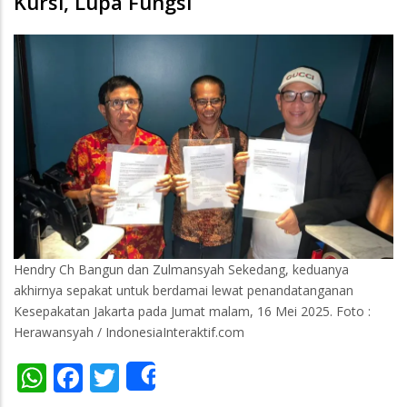
Kursi, Lupa Fungsi
Hendry Ch Bangun dan Zulmansyah Sekedang, keduanya
akhirnya sepakat untuk berdamai lewat penandatanganan
Kesepakatan Jakarta pada Jumat malam, 16 Mei 2025. Foto :
Herawansyah / IndonesiaInteraktif.com
WhatsApp
Facebook
Twitter
Share