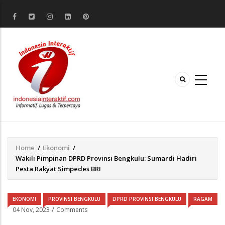
Home
/
Ekonomi
/
Breadcrumb
Wakili Pimpinan DPRD Provinsi Bengkulu: Sumardi Hadiri
Pesta Rakyat Simpedes BRI
EKONOMI
PROVINSI BENGKULU
DPRD PROVINSI BENGKULU
RAGAM
/
04 Nov, 2023
Comments