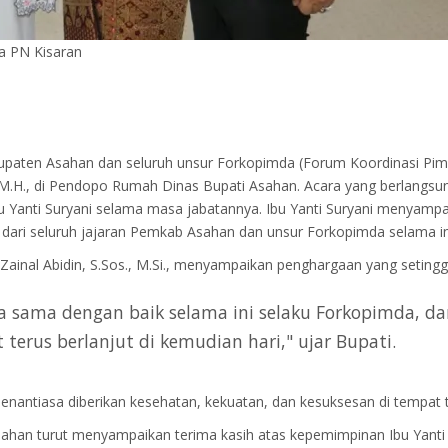
a PN Kisaran
paten Asahan dan seluruh unsur Forkopimda (Forum Koordinasi Pim
H., M.H., di Pendopo Rumah Dinas Bupati Asahan. Acara yang berlangs
 Ibu Yanti Suryani selama masa jabatannya. Ibu Yanti Suryani menyam
k dari seluruh jajaran Pemkab Asahan dan unsur Forkopimda selama in
inal Abidin, S.Sos., M.Si., menyampaikan penghargaan yang setinggi-
rja sama dengan baik selama ini selaku Forkopimda, da
t terus berlanjut di kemudian hari," ujar Bupati.
enantiasa diberikan kesehatan, kekuatan, dan kesuksesan di tempat 
han turut menyampaikan terima kasih atas kepemimpinan Ibu Yanti S