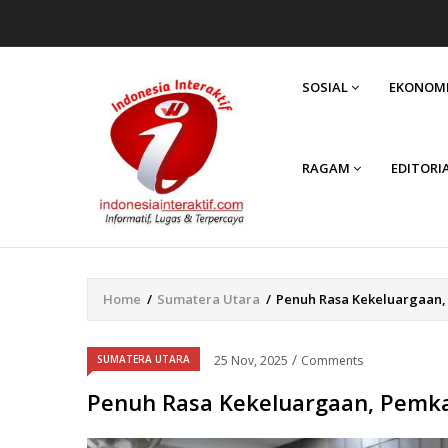
MAIN
NAVIGATION
SOSIAL
EKONOM
RAGAM
EDITORI
Home
/
Sumatera Utara
/
Penuh Rasa Kekeluargaan,
Breadcrumb
/
SUMATERA UTARA
25 Nov, 2025
Comments
Penuh Rasa Kekeluargaan, Pemka