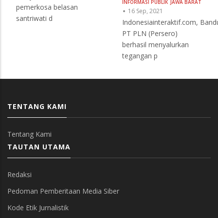
INFORMASI PUBLIK
JAWA BARAT
pemerkosa belasan
16 Sep, 2021
santriwati d
Indonesiainteraktif.com, Band
PT PLN (Persero)
berhasil menyalurkan
tegangan p
TENTANG KAMI
Tentang Kami
TAUTAN UTAMA
Redaksi
Pedoman Pemberitaan Media Siber
Kode Etik Jurnalistik