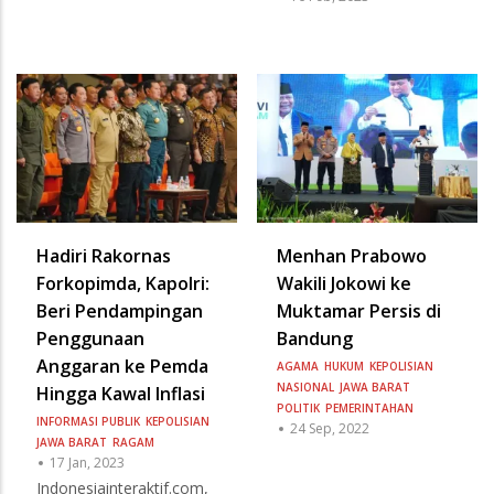
Hadiri Rakornas
Menhan Prabowo
Forkopimda, Kapolri:
Wakili Jokowi ke
Beri Pendampingan
Muktamar Persis di
Penggunaan
Bandung
Anggaran ke Pemda
AGAMA
HUKUM
KEPOLISIAN
NASIONAL
JAWA BARAT
Hingga Kawal Inflasi
POLITIK
PEMERINTAHAN
INFORMASI PUBLIK
KEPOLISIAN
24 Sep, 2022
JAWA BARAT
RAGAM
17 Jan, 2023
Indonesiainteraktif.com,