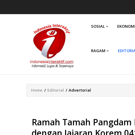
MAIN
NAVIGATION
SOSIAL
EKONOM
RAGAM
EDITORI
Home
/
Editorial
/
Advertorial
Breadcrumb
Ramah Tamah Pangdam II 
dengan Jajaran Korem 04