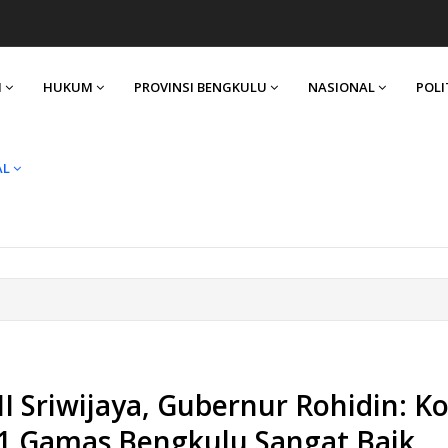
I
HUKUM
PROVINSI BENGKULU
NASIONAL
POLI
AL
Sriwijaya, Gubernur Rohidin: Ko
1 Gamas Bengkulu Sangat Baik