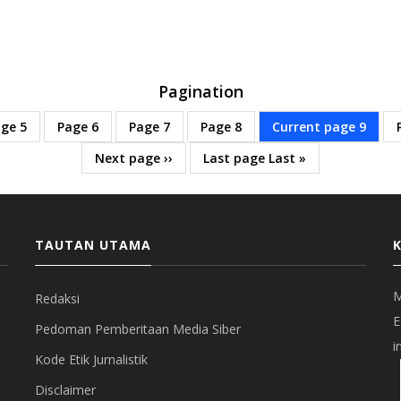
Pagination
age
5
Page
6
Page
7
Page
8
Current page
9
Next page
››
Last page
Last »
TAUTAN UTAMA
M
Redaksi
E
Pedoman Pemberitaan Media Siber
i
Kode Etik Jurnalistik
Disclaimer