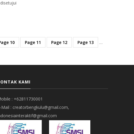
disetujui
Page
10
Page
11
Page
12
Page
13
…
KONTAK KAMI
obile : +62811730001
-Mail : creatorbengkulu@gmail.com,
ndonesiainteraktif@gmail.com