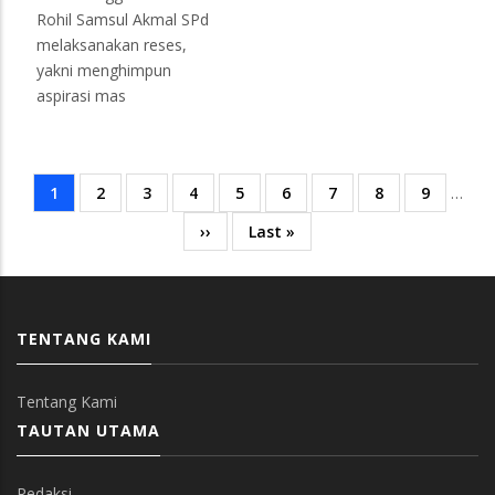
Rohil Samsul Akmal SPd
melaksanakan reses,
yakni menghimpun
aspirasi mas
Current
1
Page
2
Page
3
Page
4
Page
5
Page
6
Page
7
Page
8
Page
9
…
Pagination
page
Next
››
Last
Last »
page
page
TENTANG KAMI
Tentang Kami
TAUTAN UTAMA
Redaksi