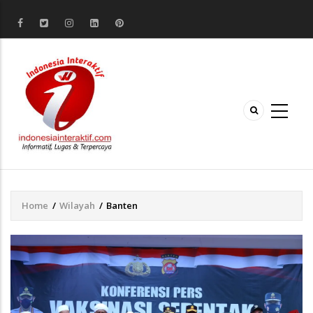
Home
/
Wilayah
/
Banten
Breadcrumb