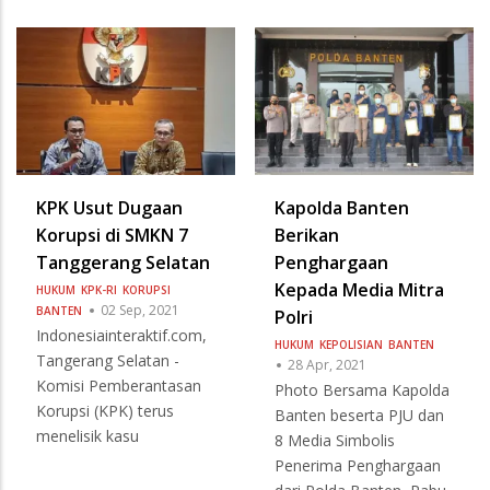
KPK Usut Dugaan
Kapolda Banten
Korupsi di SMKN 7
Berikan
Tanggerang Selatan
Penghargaan
Kepada Media Mitra
HUKUM
KPK-RI
KORUPSI
02 Sep, 2021
BANTEN
Polri
Indonesiainteraktif.com,
HUKUM
KEPOLISIAN
BANTEN
Tangerang Selatan -
28 Apr, 2021
Komisi Pemberantasan
Photo Bersama Kapolda
Korupsi (KPK) terus
Banten beserta PJU dan
menelisik kasu
8 Media Simbolis
Penerima Penghargaan