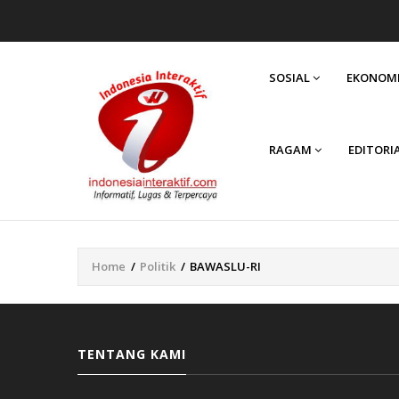
MAIN
NAVIGATION
SOSIAL
EKONOM
RAGAM
EDITORI
Home
/
Politik
/
BAWASLU-RI
Breadcrumb
TENTANG KAMI