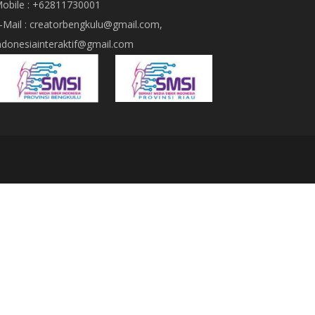
obile : +62811730001
-Mail : creatorbengkulu@gmail.com,
ndonesiainteraktif@gmail.com