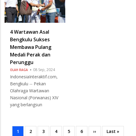
4 Wartawan Asal
Bengkulu Sukses
Membawa Pulang
Medali Perak dan
Perunggu
08 Sep, 2024
OLAH RAGA
IndonesiaInteraktif.com,
Bengkulu -- Pekan
Olahraga Wartawan
Nasional (Porwanas) XIV
yang berlangsun
Current
1
Page
2
Page
3
Page
4
Page
5
Page
6
Next
››
Last
Last »
Pagination