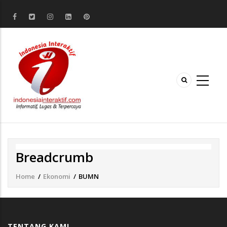
Breadcrumb
Home
/
Ekonomi
/
BUMN
TENTANG KAMI