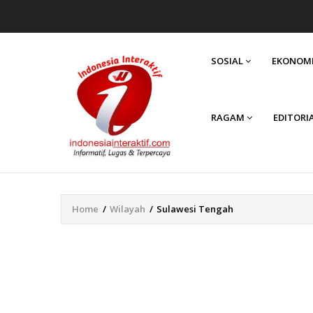
MAIN
NAVIGATION
SOSIAL
EKONOM
RAGAM
EDITORI
Home
/
Wilayah
/
Sulawesi Tengah
Breadcrumb