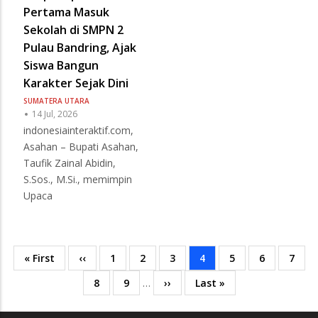
Pertama Masuk
Sekolah di SMPN 2
Pulau Bandring, Ajak
Siswa Bangun
Karakter Sejak Dini
SUMATERA UTARA
14 Jul, 2026
indonesiainteraktif.com,
Asahan – Bupati Asahan,
Taufik Zainal Abidin,
S.Sos., M.Si., memimpin
Upaca
First
« First
Previous
‹‹
Page
1
Page
2
Page
3
Current
4
Page
5
Page
6
Page
7
Pagination
page
page
page
Page
8
Page
9
…
Next
››
Last
Last »
page
page