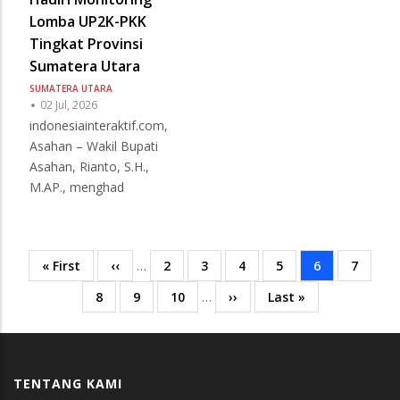
Lomba UP2K-PKK
Tingkat Provinsi
Sumatera Utara
SUMATERA UTARA
02 Jul, 2026
indonesiainteraktif.com,
Asahan – Wakil Bupati
Asahan, Rianto, S.H.,
M.AP., menghad
First
« First
Previous
‹‹
…
Page
2
Page
3
Page
4
Page
5
Current
6
Page
7
Pagination
page
page
page
Page
8
Page
9
Page
10
…
Next
››
Last
Last »
page
page
TENTANG KAMI