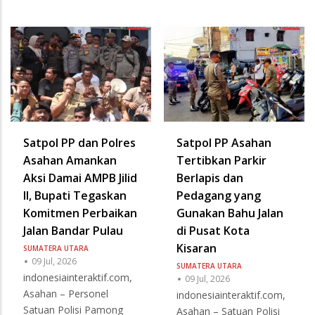
Satpol PP dan Polres
Satpol PP Asahan
Asahan Amankan
Tertibkan Parkir
Aksi Damai AMPB Jilid
Berlapis dan
II, Bupati Tegaskan
Pedagang yang
Komitmen Perbaikan
Gunakan Bahu Jalan
Jalan Bandar Pulau
di Pusat Kota
Kisaran
SUMATERA UTARA
09 Jul, 2026
SUMATERA UTARA
indonesiainteraktif.com,
09 Jul, 2026
Asahan – Personel
indonesiainteraktif.com,
Satuan Polisi Pamong
Asahan – Satuan Polisi